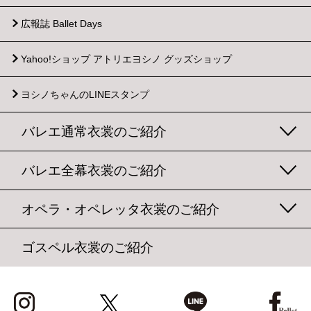
②70～149着：出荷送料・送付先2箇所まで無料
③150着～：出荷送料・送付先3箇所まで無料
広報誌 Ballet Days
※返却時の送料は、ご利用の着数に関わらずお客様負担
（元払い）となります。
Yahoo!ショップ
アトリエヨシノ グッズショップ
※衣裳発送後の変更（サイズ変更含む）に伴う出荷送料
はお客様負担となります。
※お客様のご都合によりクロネコヤマト宅急便「宅急便
ヨシノちゃんのLINEスタンプ
タイムサービス」等の特殊配送をご指定の場合は送料規
約設定の限りではありません。
バレエ通常衣裳のご紹介
※沖縄県及び離島は航空便利用となり、使用衣裳数に関
わらず送料が発生いたします。詳しくはお問合せくださ
い。
バレエ全幕衣裳のご紹介
■出荷
オペラ・オペレッタ衣裳のご紹介
◇使用配達業者：佐川急便・ヤマト運輸・日本郵便
※配送に関するお問合せは、指定の運送会社に直接お願
いいたします。
ゴスペル衣裳のご紹介
発送前：発送先（お教室・ご自宅・会場など）、到着日
時の確認をいたします。
発送後：使用配送業者の荷物お問合せ番号をメールまた
はFAXにてお知らせいたします。