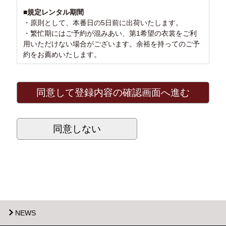
■規定レンタル期間
・原則として、本番日の5日前に出荷いたします。
・繁忙期にはご予約が混みあい、第1希望の衣裳をご利
用いただけない場合がございます。余裕を持ってのご予
約をお薦めいたします。
■規定レンタル料金
規定レンタル料金は「会員ページ」内の『価格表』をご
覧ください。記載されている金額は、衣裳使用本番日1
回分の料金となります。
尚、オーダーレンタルなどご希望の場合は、レンタル料
金が変わります。ご注意ください。
（詳細は会員ページ内の「衣裳のご利用規約」をご覧く
ださい。）
■サイズ合わせ
有料（レンタル期間3日間）にて、ご利用いただけま
す。詳細については、会員ページ内の「衣裳のご利用規
約」をご覧ください。
NEWS
■キャンセル料金