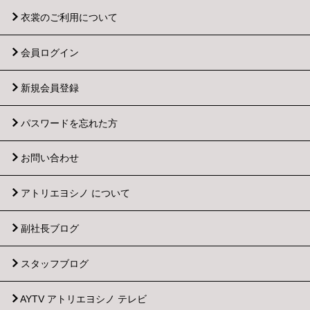
①本番約2週間前（10営業日前）～：規定レンタル料金
衣裳のご利用について
30％
②本番約1週間前（5営業日前）～：規定レンタル料金
会員ログイン
50％
③前日キャンセル：規定レンタル料金100％
※原則、営業日の営業時間中にお電話にてご連絡くださ
新規会員登録
い。【営業時間：平日月～金 (10:00～17:30) 受注
TEL：042-682-7121】 ※野外でご利用の際、雨天で中止
パスワードを忘れた方
となった場合でも、上記のキャンセル料は発生いたしま
す。また、雨天による順延の場合もキャンセル料が発生
する場合がございますので、詳細は担当プランナーにご
お問い合わせ
相談ください。
※天災等におけるキャンセルにつきましては、ご相談く
アトリエヨシノ について
ださい。ただし、指定感染症法の対象となる感染症等に
おけるキャンセルにつきましては、規約に準じます。
副社長ブログ
■送料
1回の本番使用衣裳数により、出荷時の送料が異なりま
スタッフブログ
す。（詳細は会員ページ内「衣裳のご利用規約」をご覧
ください。）
AYTV アトリエヨシノ テレビ
①1～69着：出荷送料お客様負担