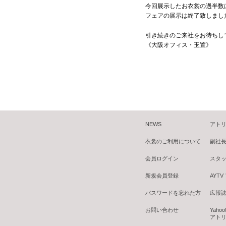
今回展示したお衣裳の過半数
フェアの展示は終了致しまし
引き続きのご来社をお待ちして
《大阪オフィス・玉置》
NEWS
アトリ
衣裳のご利用について
副社
会員ログイン
スタ
新規会員登録
AYT
パスワードを忘れた方
広報誌 B
お問い合わせ
Yaho
アトリ