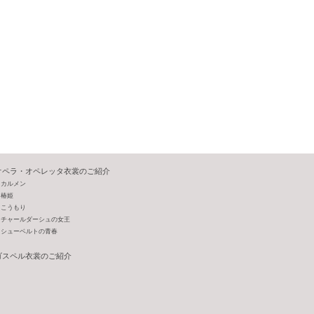
オペラ・オペレッタ衣裳のご紹介
カルメン
椿姫
こうもり
チャールダーシュの女王
シューベルトの青春
ゴスペル衣裳のご紹介