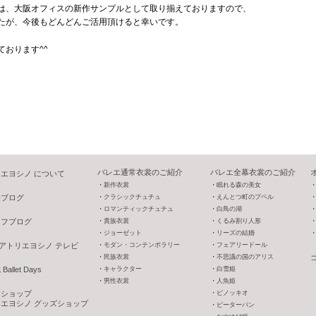
は、大阪オフィスの新作サンプルとして取り揃えておりますので、
たが、今後もどんどんご活用頂けると幸いです。
おります^^
バレエ通常衣裳のご紹介
バレエ全幕衣裳のご紹介
エヨシノ について
新作衣裳
眠れる森の美女
長ブログ
クラシックチュチュ
えんとつ町のプペル
ロマンティックチュチュ
白鳥の湖
ッフブログ
貴族衣裳
くるみ割り人形
ジョーゼット
リーズの結婚
V アトリエヨシノ テレビ
モダン・コンテンポラリー
フェアリードール
民族衣裳
不思議の国のアリス
allet Days
キャラクター
白雪姫
男性衣裳
人魚姫
o!ショップ
ピノッキオ
エヨシノ グッズショップ
ピーターパン