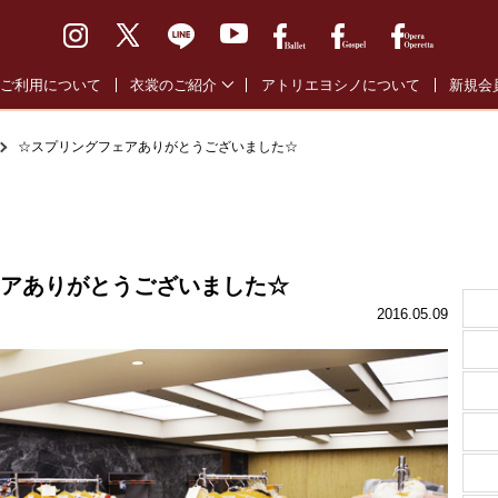
ご利用について
衣裳のご紹介
アトリエヨシノについて
新規会
バレエ通常衣裳
バレエ
☆スプリングフェアありがとうございました☆
バレエ全幕衣裳
オペラ
オペラ・オペレッタ衣裳
ゴスペ
ゴスペル衣裳
アありがとうございました☆
2016.05.09