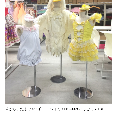
左から、たまごY-9C白・ニワトリY116-007C・ひよこY-13D