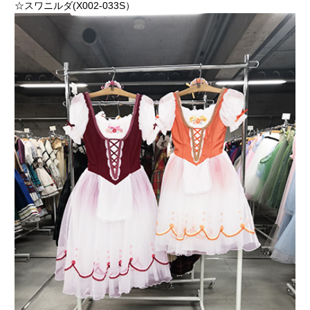
☆スワニルダ(X002-033S）