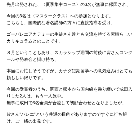
先月出発された、〈夏季集中コース〉の3名が無事に帰国され、
今回の3名は〈マスタークラス〉への参加となります。
こちらも、国際的な著名講師の方々に直接指導を受け、
ゴーバレエアカデミーの生徒さん達とも交流を持てる素晴らしい
カリキュラムとのことです。
８月ということもあり、スカラシップ期間の前後に皆さんコンク
ールや発表会と掛け持ち、
本当にお忙しそうですが、カナダ短期留学への意気込みはとても
頼もしい限りです。
今回の受賞者のうち、関西と熊本から国内線を乗り継いで成田入
りした2人は、もう一人旅中。
無事に成田で3名全員が合流して初顔合わせとなりましたが、
皆さん”バレエ”という共通の目的がありますのですぐに打ち解
け、ご一緒の出発です。