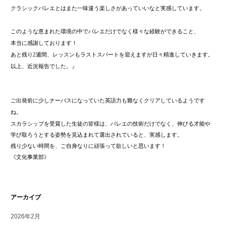
クラシックバレエとはまた一味違う
楽しさがあっていいなと実感しています。
このような恵まれた環境の中で
バレエだけでなく様々な経験ができること、
本当に感謝しております！
あと残り
2
週間、レッスンも
ラストスパートを迎えますが
日々精進していきます。
以上、近況報告でした。』
ご出発前に少しナーバスになっていた英語力も難なくクリアしているようです
ね。
スカラシップを受賞した生徒の皆様は、バレエの技術だけでなく、伸びる才能や
学び取ろうとする姿勢を見込まれて選出されていると、実感します。
残り少ない時間を、ご自身なりに頑張って欲しいと思います！
《文化事業部》
アーカイブ
2026年2月