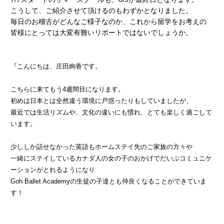
こうして、ご紹介させて頂けるのもわずかとなりました。
毎日のお稽古がどんなご様子なのか、これから留学をお考えの
皆様にとっては大変有難いリポートではないでしょうか。
『こんにちは、庄田絢香です。
こちらに来てもう
4
週間目になります。
初めは日本とは全然違う環境に
戸惑ったりもしていましたが、
最近では生活リズムや、文化の違いにも慣れ、とても楽しく過ごして
います。
少ししか話せなかった英語も
ホームステイ先のご家族の方々や
一緒にステイしているカナダ人の女の子のおかげで
だいぶコミュニケ
ーションがとれるようになり
Goh Ballet Academy
の生徒の子達とも
仲良くなることができていま
す！