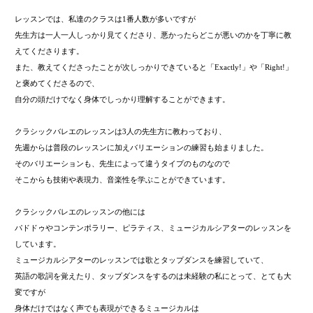
レッスンでは、
私達のクラスは
1
番人数が多いですが
先生方は一人一人しっかり見てくださり、
悪かったらどこが悪いのかを
丁寧に教
えてくださります。
また、教えてくださったことが
次しっかりできていると
「
Exactly!
」や「
Right!
」
と
褒めてくださるので、
自分の頭だけでなく身体で
しっかり理解することができます。
クラシックバレエのレッスンは
3
人の先生方に教わっており、
先週からは普段のレッスンに加え
バリエーションの練習も始まりました。
そのバリエーションも、
先生によって違うタイプのものなので
そこからも技術や表現力、音楽性を
学ぶことができています。
クラシックバレエのレッスンの他には
パドドゥやコンテンポラリー、
ピラティス、ミュージカルシアターの
レッスンを
しています。
ミュージカルシアターのレッスンでは
歌とタップダンスを練習していて、
英語の歌詞を覚えたり、タップダンスをするのは
未経験の私にとって、とても大
変ですが
身体だけではなく声でも表現ができるミュージカルは