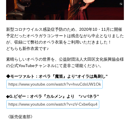
新型コロナウイルス感染症予防のため、2020年10・11月に開催
予定だったオペラガラコンサートは残念ながら中止となりました
が、収録にて弊社のオペラ衣装をご利用いただきました！
どちらも新作衣裳です♪
素晴らしいオペラの世界を、公益財団法人大田区文化振興協会様
の公式YouTubeチャンネルにて是非ご堪能ください。
◆モーツァルト：オペラ『魔笛』より“オイラは鳥刺し”
https://www.youtube.com/watch?v=hvuCdsUW1Ok
◆G.ビゼー：オペラ『カルメン』より “ハバネラ”
https://www.youtube.com/watch?v=zV-Cxbe6qu4
《販売促進部》