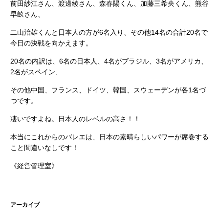
前田紗江さん、渡邊綾さん、森春陽くん、加藤三希央くん、熊谷
早畝さん、
二山治雄くんと日本人の方が6名入り、その他14名の合計20名で
今日の決戦を向かえます。
20名の内訳は、6名の日本人、4名がブラジル、3名がアメリカ、
2名がスペイン、
その他中国、フランス、ドイツ、韓国、スウェーデンが各1名づ
つです。
凄いですよね。日本人のレベルの高さ！！
本当にこれからのバレエは、日本の素晴らしいパワーが席巻する
こと間違いなしです！
《経営管理室》
アーカイブ