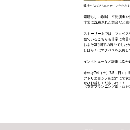
弊社からお花も出させていただきま
素晴らしい歌唱、空間演出や
非常に洗練された舞台だと感
ストーリー上では、マクベス
観ているこちらも非常に息苦し
およそ3時間半の舞台でした
しばらくはマクベスを反芻し
インタビューなど詳細は次号Bal
来年は7/4（土）7/5（日
アトリエヨシノ新製作にて衣
ぜひお越しくださいね！！
《衣裳プランニング部・西谷