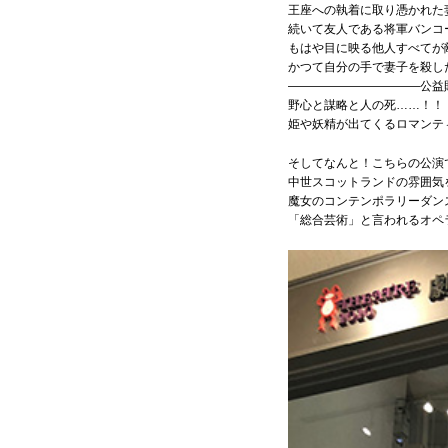
王座への執着に取り憑かれた
続いて友人である将軍バンコ
もはや目に映る他人すべてが
かつて自分の手で妻子を殺し
―――――――――――公益財
野心と謀略と人の死……！！
姫や妖精が出てくるロマンテ
そしてなんと！こちらの公演
中世スコットランドの雰囲気
魔女のコンテンポラリーダン
「総合芸術」と言われるオペ