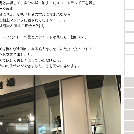
妻と共謀して、自分の城に泊まったスコットランド王を殺し、
ーを殺す。
敵に見え、妄執と死者の亡霊に苛まれながら、
た領主マクダフに殺されてしまう……。』
団法人 東京二期会 HPより
ィックなバレエ作品とはテイストが異なり、新鮮です。
では弊社が全面的に衣裳協力をさせていただいたのです！
をお衣裳で出したり、
スで妖しく美しく使っていただけたり、
ラのお手伝いができましたことを光栄に思います。