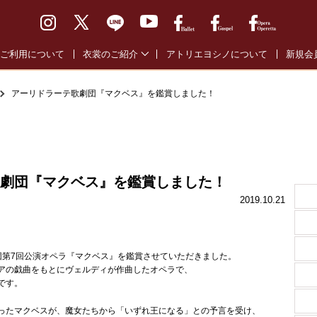
ご利用について
衣裳のご紹介
アトリエヨシノについて
新規会
バレエ通常衣裳
バレエ
アーリドラーテ歌劇団『マクベス』を鑑賞しました！
バレエ全幕衣裳
オペラ
オペラ・オペレッタ衣裳
ゴスペ
ゴスペル衣裳
劇団『マクベス』を鑑賞しました！
2019.10.21
。
劇団第7回公演オペラ『マクベス』を鑑賞させていただきました。
アの戯曲をもとにヴェルディが作曲したオペラで、
です。
ったマクベスが、魔女たちから「いずれ王になる」との予言を受け、