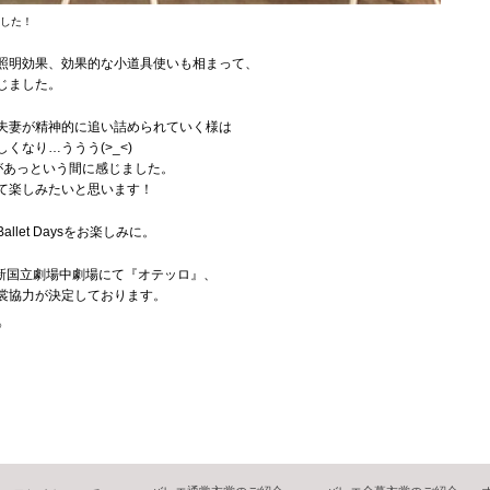
した！
照明効果、効果的な小道具使いも相まって、
じました。
夫妻が精神的に追い詰められていく様は
くなり…ううう(>_<)
があっという間に感じました。
て楽しみたいと思います！
let Daysをお楽しみに。
）に新国立劇場中劇場にて『オテッロ』、
裳協力が決定しております。
》