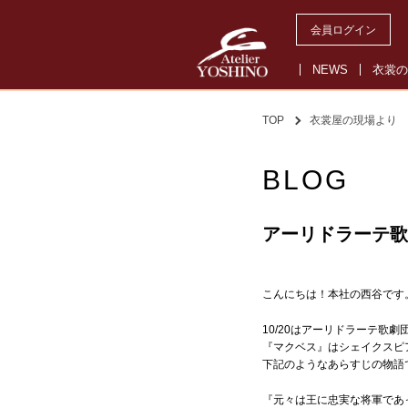
会員ログイン
NEWS
衣裳の
TOP
衣裳屋の現場より
BLOG
アーリドラーテ歌
こんにちは！本社の西谷です
10/20はアーリドラーテ歌
『マクベス』はシェイクスピ
下記のようなあらすじの物語
『元々は王に忠実な将軍であ