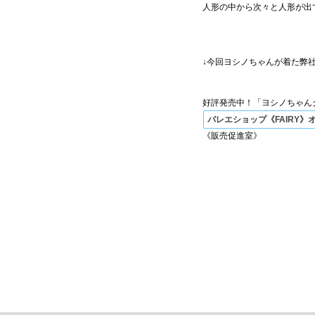
人形の中から次々と人形が出
↓今回ヨシノちゃんが着た弊
好評発売中！「ヨシノちゃん
バレエショップ《FAIRY》
《販売促進室》