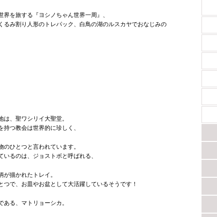
世界を旅する『ヨシノちゃん世界一周』、
くるみ割り人形のトレパック、白鳥の湖のルスカヤでおなじみの
地は、聖ワシリイ大聖堂。
を持つ教会は世界的に珍しく、
物のひとつと言われています。
ているのは、ジョストボと呼ばれる、
柄が描かれたトレイ。
とつで、お皿やお盆として大活躍しているそうです！
である、マトリョーシカ。