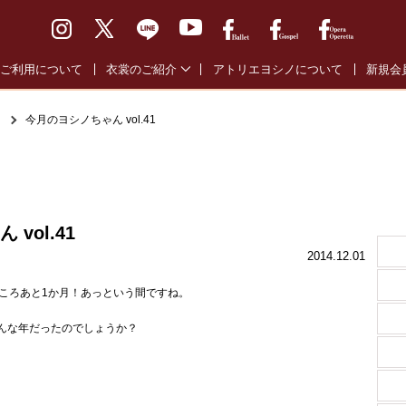
ご利用について
衣裳のご紹介
アトリエヨシノについて
新規会
バレエ通常衣裳
バレエ
今月のヨシノちゃん vol.41
バレエ全幕衣裳
オペラ
オペラ・オペレッタ衣裳
ゴスペ
ゴスペル衣裳
vol.41
2014.12.01
ところあと1か月！あっという間ですね。
んな年だったのでしょうか？