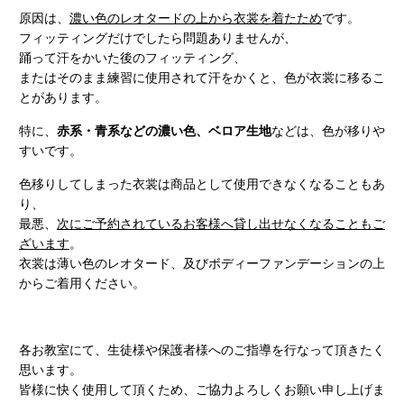
原因は、
濃い色のレオタードの上から衣裳を着たため
です。
フィッティングだけでしたら問題ありませんが、
踊って汗をかいた後のフィッティング、
またはそのまま練習に使用されて汗をかくと、色が衣裳に移るこ
とがあります。
特に、
赤系・青系などの濃い色、ベロア生地
などは、色が移りや
すいです。
色移りしてしまった衣裳は商品として使用できなくなることもあ
り、
最悪、
次にご予約されているお客様へ貸し出せなくなることもご
ざいます
。
衣裳は薄い色のレオタード、及びボディーファンデーションの上
からご着用ください。
各お教室にて、生徒様や保護者様へのご指導を行なって頂きたく
思います。
皆様に快く使用して頂くため、ご協力よろしくお願い申し上げま