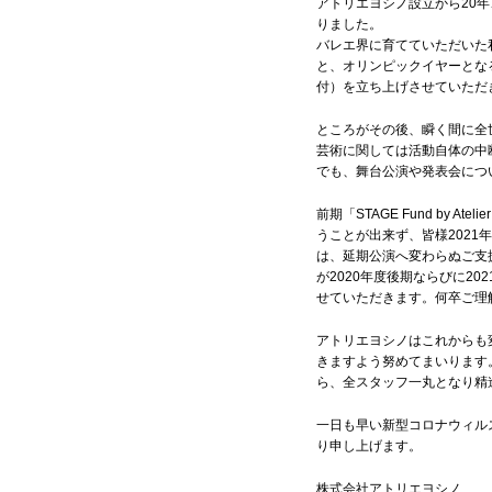
アトリエヨシノ設立から20
りました。
バレエ界に育てていただいた
と、オリンピックイヤーとなる202
付）を立ち上げさせていただ
ところがその後、瞬く間に全
芸術に関しては活動自体の中
でも、舞台公演や発表会につ
前期「STAGE Fund by 
うことが出来ず、皆様202
は、延期公演へ変わらぬご支
が2020年度後期ならびに2021年
せていただきます。何卒ご理
アトリエヨシノはこれからも
きますよう努めてまいります
ら、全スタッフ一丸となり精
一日も早い新型コロナウィル
り申し上げます。
株式会社アトリエヨシノ