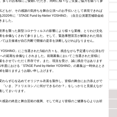
年、多くのお客様にご愛願いただき、同時に様々なご支援ご協力を賜って参
私どもが、その感謝の気持ちを舞台公演へのお手伝いとして表現できれば
0年に「STAGE Fund by Atelier YOSHINO」（自主公演運営補助金給
きました。
世界を襲った新型コロナウィルスの影響により様々な業種、とりわけ文化
断を余儀なくされて参りました。そして、緊急事態宣言が解除された現在
いては主催者が自己判断で開催の是非を決断しなければなりません。
Atelier YOSHINO」にご当選された5組の方々も、残念ながら予定通りの公演を行
1年への延期を余儀なくされました。前期募集においてご当選された皆様に
援をさせていただく所存です。また、現況を受け、誠に残念ではあります
度における「STAGE Fund by Atelier YOSHINO」の募集は一時休止とさ
解を賜りますようお願い申し上げます。
変わらず心を込めてオリジナル衣裳を製作し、皆様の舞台にお力添えがで
。「いま、アトリエヨシノに何ができるのか？」をしっかりと見据えなが
進してまいります。
ス感染の終息と舞台芸術の復興、そして何より皆様のご健勝を心よりお祈