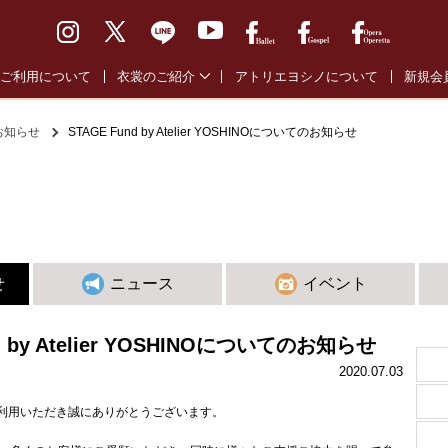
ご利用について
衣裳のご紹介
アトリエヨシノについて
新規会
バレエ通常衣裳
バレエ
お知らせ
STAGE Fund by Atelier YOSHINOについてのお知らせ
バレエ全幕衣裳
オペラ
オペラ・オペレッタ衣裳
ゴスペ
ゴスペル衣裳
せ
ニュース
イベント
d by Atelier YOSHINOについてのお知らせ
2020.07.03
利用いただき誠にありがとうございます。