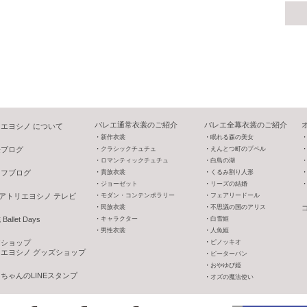
バレエ通常衣裳のご紹介
バレエ全幕衣裳のご紹介
エヨシノ について
新作衣裳
眠れる森の美女
長ブログ
クラシックチュチュ
えんとつ町のプペル
ロマンティックチュチュ
白鳥の湖
ッフブログ
貴族衣裳
くるみ割り人形
ジョーゼット
リーズの結婚
V アトリエヨシノ テレビ
モダン・コンテンポラリー
フェアリードール
民族衣裳
不思議の国のアリス
allet Days
キャラクター
白雪姫
男性衣裳
人魚姫
o!ショップ
ピノッキオ
エヨシノ グッズショップ
ピーターパン
おやゆび姫
ちゃんのLINEスタンプ
オズの魔法使い