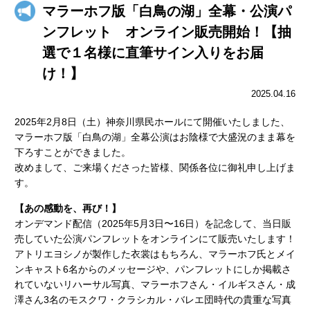
マラーホフ版「白鳥の湖」全幕・公演パ
ンフレット オンライン販売開始！【抽
選で１名様に直筆サイン入りをお届
け！】
2025.04.16
2025年2月8日（土）神奈川県民ホールにて開催いたしました、
マラーホフ版「白鳥の湖」全幕公演はお陰様で大盛況のまま幕を
下ろすことができました。
改めまして、ご来場くださった皆様、関係各位に御礼申し上げま
す。
【あの感動を、再び！】
オンデマンド配信（2025年5月3日〜16日）を記念して、当日販
売していた公演パンフレットをオンラインにて販売いたします！
アトリエヨシノが製作した衣裳はもちろん、マラーホフ氏とメイ
ンキャスト6名からのメッセージや、パンフレットにしか掲載さ
れていないリハーサル写真、マラーホフさん・イルギスさん・成
澤さん3名のモスクワ・クラシカル・バレエ団時代の貴重な写真