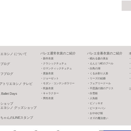
バレエ通常衣裳のご紹介
バレエ全幕衣裳のご紹介
エヨシノ について
新作衣裳
眠れる森の美女
長ブログ
クラシックチュチュ
えんとつ町のプペル
ロマンティックチュチュ
白鳥の湖
ッフブログ
貴族衣裳
くるみ割り人形
ジョーゼット
リーズの結婚
V アトリエヨシノ テレビ
モダン・コンテンポラリー
フェアリードール
民族衣裳
不思議の国のアリス
allet Days
キャラクター
白雪姫
男性衣裳
人魚姫
o!ショップ
ピノッキオ
エヨシノ グッズショップ
ピーターパン
おやゆび姫
ちゃんのLINEスタンプ
オズの魔法使い