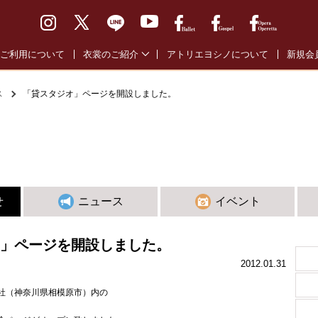
ご利用について
衣裳のご紹介
アトリエヨシノについて
新規会
バレエ通常衣裳
バレエ
ス
「貸スタジオ」ページを開設しました。
バレエ全幕衣裳
オペラ
オペラ・オペレッタ衣裳
ゴスペ
ゴスペル衣裳
せ
ニュース
イベント
」ページを開設しました。
2012.01.31
社（神奈川県相模原市）内の