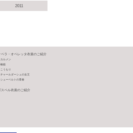
2011
オペラ・オペレッタ衣裳のご紹介
カルメン
椿姫
こうもり
チャールダーシュの女王
シューベルトの青春
ゴスペル衣裳のご紹介