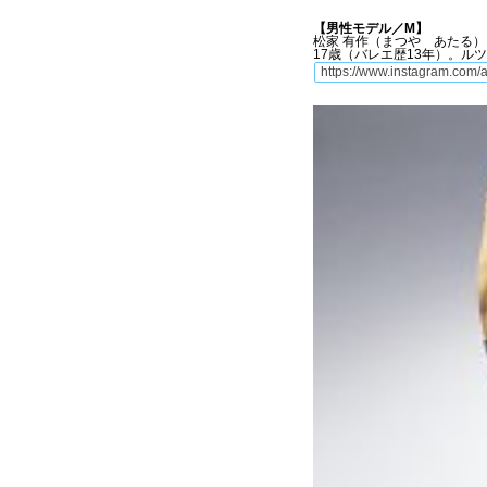
【男性モデル／M】
松家 有作（まつや あたる
17歳（バレエ歴13年）。ル
https://www.instagram.com/