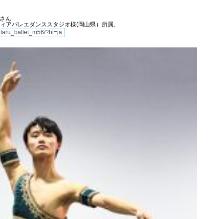
）さん
ツィアバレエダンススタジオ様(岡山県）所属。
ataru_ballet_m56/?hl=ja