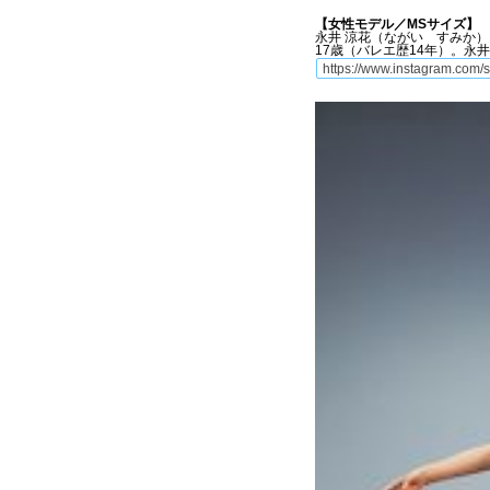
【女性モデル／MSサイズ】
永井 涼花（ながい すみか
17歳（バレエ歴14年）。永
https://www.instagram.com/