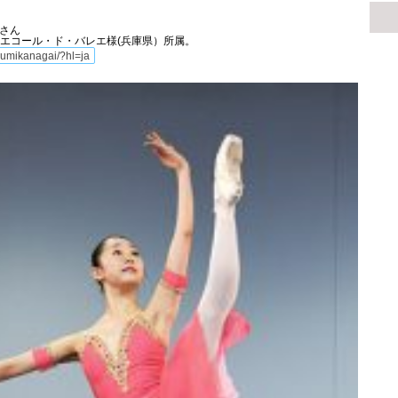
）さん
井エコール・ド・バレエ様(兵庫県）所属。
sumikanagai/?hl=ja