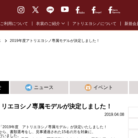
ご利用について
衣裳のご紹介
アトリエヨシノについて
新規会
バレエ通常衣裳
バレエ
ス
2019年度アトリエヨシノ専属モデルが決定しました！
バレエ全幕衣裳
オペラ
オペラ・オペレッタ衣裳
ゴスペ
ゴスペル衣裳
せ
ニュース
イベント
アトリエヨシノ専属モデルが決定しました！
2019.04.08
「2019年度 アトリエヨシノ専属モデル」が決定いたしました！
から、書類選考をし、見事通過された15名の方を対象に、
を行いました。