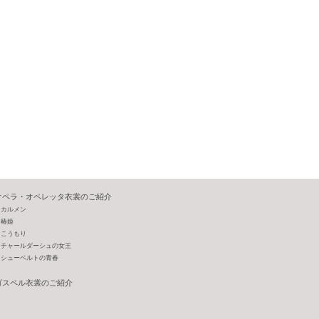
オペラ・オペレッタ衣裳のご紹介
カルメン
椿姫
こうもり
チャールダーシュの女王
シューベルトの青春
ゴスペル衣裳のご紹介