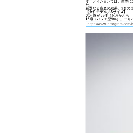
オーディションでは、実際に
た。
厳選なる審査の結果、3名の
【女性モデル／Sサイズ】
大河原 萌乃佳（おおかわら
16歳（バレエ歴9年）。ユキ
https://www.instagram.com