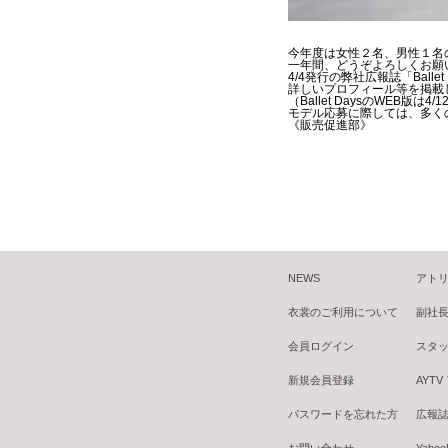
今年度は女性２名、男性１名
一年間、どうぞよろしくお願
4/4発行の弊社広報誌「Ball
詳しいプロフィール等を掲載
（Ballet DaysのWEB版は
モデル応募に際しては、多く
《販売促進部》
NEWS
アトリ
衣裳のご利用について
副社
会員ログイン
スタ
新規会員登録
AYT
パスワードを忘れた方
広報誌 B
お問い合わせ
Yaho