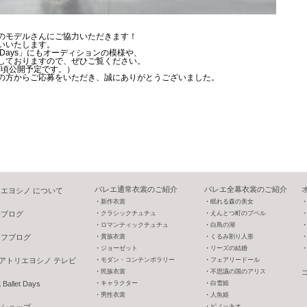
のモデルさんにご協力いただきます！
いいたします。
et Days」にもオーディションの模様や、
しておりますので、ぜひご覧ください。
4/12頃公開予定です。）
の方からご応募をいただき、誠にありがとうございました。
バレエ通常衣裳のご紹介
バレエ全幕衣裳のご紹介
エヨシノ について
新作衣裳
眠れる森の美女
長ブログ
クラシックチュチュ
えんとつ町のプペル
ロマンティックチュチュ
白鳥の湖
ッフブログ
貴族衣裳
くるみ割り人形
ジョーゼット
リーズの結婚
V アトリエヨシノ テレビ
モダン・コンテンポラリー
フェアリードール
民族衣裳
不思議の国のアリス
allet Days
キャラクター
白雪姫
男性衣裳
人魚姫
o!ショップ
ピノッキオ