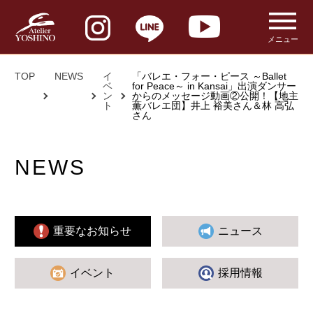
メニュー
TOP
NEWS
イ
「バレエ・フォー・ピース ～Ballet
ベ
for Peace～ in Kansai」出演ダンサー
ン
からのメッセージ動画②公開！【地主
ト
薫バレエ団】井上 裕美さん＆林 高弘
さん
NEWS
重要なお知らせ
ニュース
イベント
採用情報