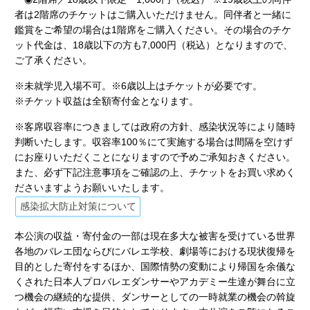
者は2階席のチケットはご購入いただけません。同伴者と一緒に
鑑賞をご希望の場合は1階席をご購入ください。その場合のチケ
ット代金は、18歳以下の方も7,000円（税込）となりますので、
ご了承ください。
※未就学児入場不可。※6歳以上はチケットが必要です。
※チケット収益は全額寄付金となります。
※客席収容率につきましては政府の方針、感染状況等により随時
判断いたします。収容率100％にて実施する場合は間隔を空けず
にお座りいただくことになりますので予めご承知おきください。
また、必ず下記注意事項をご確認の上、チケットをお買い求めく
ださいますようお願いいたします。
感染拡大防止対策について
本公演の収益・寄付金の一部は現在多大な被害を受けている世界
各地のバレエ団ならびにバレエ学校、劇場等における現状復帰を
目的とした寄付をするほか、国際情勢の変動により帰国を余儀な
くされた日本人プロバレエダンサーやアカデミー生達が舞台に立
つ機会の継続的な提供、ダンサーとしての一時就業の機会の斡旋