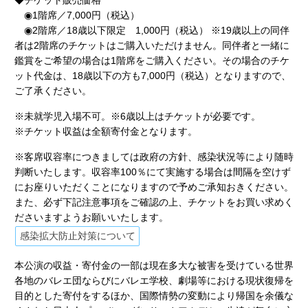
◆チケット販売価格
◉1階席／7,000円（税込）
◉2階席／18歳以下限定 1,000円（税込） ※19歳以上の同伴
者は2階席のチケットはご購入いただけません。同伴者と一緒に
鑑賞をご希望の場合は1階席をご購入ください。その場合のチケ
ット代金は、18歳以下の方も7,000円（税込）となりますので、
ご了承ください。
※未就学児入場不可。※6歳以上はチケットが必要です。
※チケット収益は全額寄付金となります。
※客席収容率につきましては政府の方針、感染状況等により随時
判断いたします。収容率100％にて実施する場合は間隔を空けず
にお座りいただくことになりますので予めご承知おきください。
また、必ず下記注意事項をご確認の上、チケットをお買い求めく
ださいますようお願いいたします。
感染拡大防止対策について
本公演の収益・寄付金の一部は現在多大な被害を受けている世界
各地のバレエ団ならびにバレエ学校、劇場等における現状復帰を
目的とした寄付をするほか、国際情勢の変動により帰国を余儀な