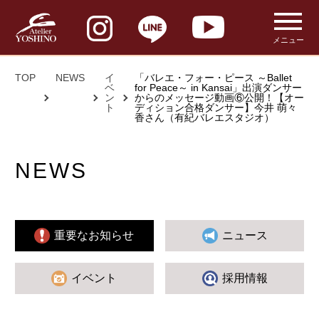
メニュー
TOP
NEWS
イ
「バレエ・フォー・ピース ～Ballet
ベ
for Peace～ in Kansai」出演ダンサー
ン
からのメッセージ動画⑥公開！【オー
ト
ディション合格ダンサー】今井 萌々
香さん（有紀バレエスタジオ）
NEWS
重要なお知らせ
ニュース
イベント
採用情報