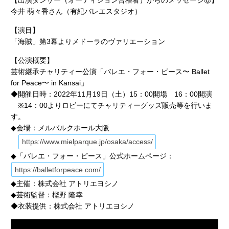
【出演ダンサー（オーディション合格者）からのメッセージ⑥】
今井 萌々香さん（有紀バレエスタジオ）
【演目】
「海賊」第3幕よりメドーラのヴァリエーション
【公演概要】
芸術継承チャリティー公演「バレエ・フォー・ピース〜 Ballet
for Peace〜 in Kansai」
◆開催日時：2022年11月19日（土）15：00開場 16：00開演
※14：00よりロビーにてチャリティーグッズ販売等を行いま
す。
◆会場：メルパルクホール大阪
https://www.mielparque.jp/osaka/access/
◆「バレエ・フォー・ピース」公式ホームページ：
https://balletforpeace.com/
◆主催：株式会社 アトリエヨシノ
◆芸術監督：樫野 隆幸
◆衣装提供：株式会社 アトリエヨシノ