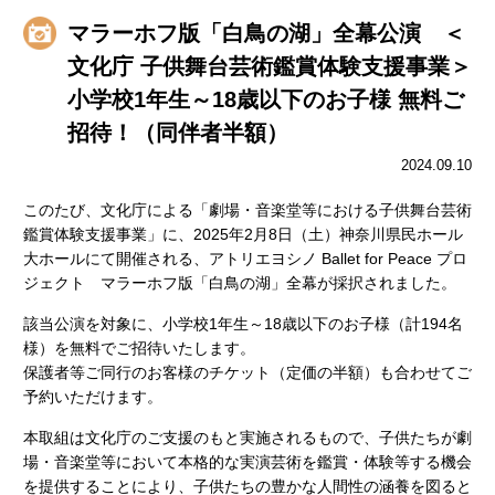
マラーホフ版「白鳥の湖」全幕公演 ＜
文化庁 子供舞台芸術鑑賞体験支援事業＞
小学校1年生～18歳以下のお子様 無料ご
招待！（同伴者半額）
2024.09.10
このたび、文化庁による「劇場・音楽堂等における子供舞台芸術
鑑賞体験支援事業」に、2025年2月8日（土）神奈川県民ホール
大ホールにて開催される、アトリエヨシノ Ballet for Peace プロ
ジェクト マラーホフ版「白鳥の湖」全幕が採択されました。
該当公演を対象に、小学校1年生～18歳以下のお子様（計194名
様）を無料でご招待いたします。
保護者等ご同行のお客様のチケット（定価の半額）も合わせてご
予約いただけます。
本取組は文化庁のご支援のもと実施されるもので、子供たちが劇
場・音楽堂等において本格的な実演芸術を鑑賞・体験等する機会
を提供することにより、子供たちの豊かな人間性の涵養を図ると