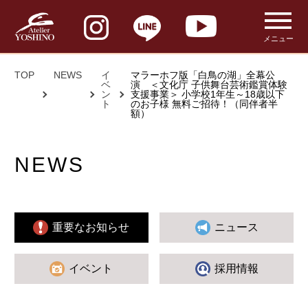
メニュー
TOP
NEWS
イ
マラーホフ版「白鳥の湖」全幕公
ベ
演 ＜文化庁 子供舞台芸術鑑賞体験
ン
支援事業＞ 小学校1年生～18歳以下
ト
のお子様 無料ご招待！（同伴者半
額）
NEWS
重要なお知らせ
ニュース
イベント
採用情報