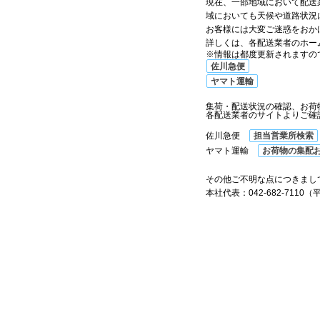
現在、一部地域において配送
域においても天候や道路状況
お客様には大変ご迷惑をおか
詳しくは、各配送業者のホー
※情報は都度更新されますの
佐川急便
ヤマト運輸
集荷・配送状況の確認、お荷
各配送業者のサイトよりご確
佐川急便
担当営業所検索
ヤマト運輸
お荷物の集配
その他ご不明な点につきまし
本社代表：042-682-7110