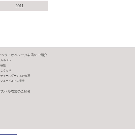
2011
オペラ・オペレッタ衣裳のご紹介
カルメン
椿姫
こうもり
チャールダーシュの女王
シューベルトの青春
ゴスペル衣裳のご紹介