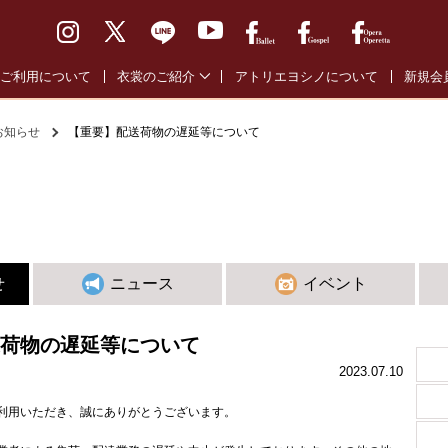
ご利用について
衣裳のご紹介
アトリエヨシノについて
新規会
バレエ通常衣裳
バレエ
お知らせ
【重要】配送荷物の遅延等について
バレエ全幕衣裳
オペラ
オペラ・オペレッタ衣裳
ゴスペ
ゴスペル衣裳
せ
ニュース
イベント
荷物の遅延等について
2023.07.10
利用いただき、誠にありがとうございます。