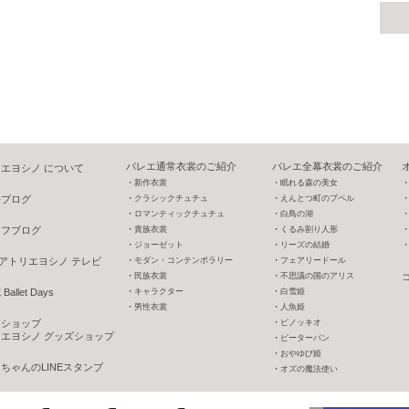
バレエ通常衣裳のご紹介
バレエ全幕衣裳のご紹介
エヨシノ について
新作衣裳
眠れる森の美女
長ブログ
クラシックチュチュ
えんとつ町のプペル
ロマンティックチュチュ
白鳥の湖
ッフブログ
貴族衣裳
くるみ割り人形
ジョーゼット
リーズの結婚
V アトリエヨシノ テレビ
モダン・コンテンポラリー
フェアリードール
民族衣裳
不思議の国のアリス
allet Days
キャラクター
白雪姫
男性衣裳
人魚姫
o!ショップ
ピノッキオ
エヨシノ グッズショップ
ピーターパン
おやゆび姫
ちゃんのLINEスタンプ
オズの魔法使い