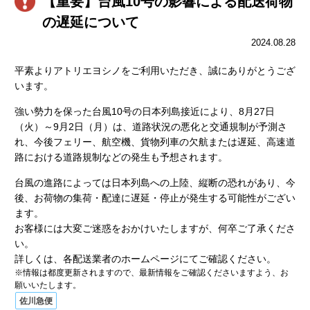
【重要】台風10号の影響による配送荷物
の遅延について
2024.08.28
平素よりアトリエヨシノをご利用いただき、誠にありがとうござ
います。
強い勢力を保った台風10号の日本列島接近により、8月27日
（火）～9月2日（月）は、道路状況の悪化と交通規制が予測さ
れ、今後フェリー、航空機、貨物列車の欠航または遅延、高速道
路における道路規制などの発生も予想されます。
台風の進路によっては日本列島への上陸、縦断の恐れがあり、今
後、お荷物の集荷・配達に遅延・停止が発生する可能性がござい
ます。
お客様には大変ご迷惑をおかけいたしますが、何卒ご了承くださ
い。
詳しくは、各配送業者のホームページにてご確認ください。
※情報は都度更新されますので、最新情報をご確認くださいますよう、お
願いいたします。
佐川急便