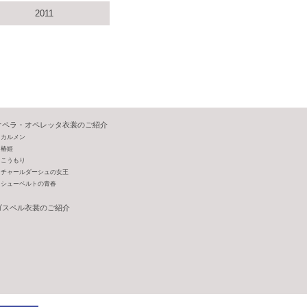
2011
オペラ・オペレッタ衣裳のご紹介
カルメン
椿姫
こうもり
チャールダーシュの女王
シューベルトの青春
ゴスペル衣裳のご紹介