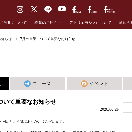
ご利用について
衣裳のご紹介
アトリエヨシノについて
新規会
バレエ通常衣裳
バレエ
お知らせ
7月の営業について重要なお知らせ
バレエ全幕衣裳
オペラ
オペラ・オペレッタ衣裳
ゴスペ
ゴスペル衣裳
せ
ニュース
イベント
ついて重要なお知らせ
2020.06.26
利用いただき誠にありがとうございます。