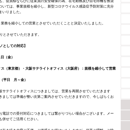
も、会員様ならびに従業員の安全確保の為、在宅勤務及び自宅待機を推奨
ついては、事業規模を縮小し、新型コロナウイルス感染症予防対策に充分
てまいりました。
き業務を縮小しての営業とさせていただくことと決定いたしました。
通りとさせていただきます。
シノとしての対応】
1日（金）
ィス（東京都）・大阪サテライトオフィス（大阪府）：規模を縮小して営業
30（平日 月～金）
阪サテライトオフィスにつきましては、営業を再開させていただきます
きましては準備が整い次第ご案内させていただきますので、今しばらくお
お電話での受付対応につきましては繋がりづらい場合がございます。メー
せも併せてご活用ください。