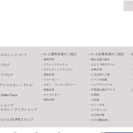
バレエ通常衣裳のご紹介
バレエ全幕衣裳のご紹介
エヨシノ について
新作衣裳
眠れる森の美女
長ブログ
クラシックチュチュ
えんとつ町のプペル
ロマンティックチュチュ
白鳥の湖
ッフブログ
貴族衣裳
くるみ割り人形
ジョーゼット
リーズの結婚
V アトリエヨシノ テレビ
モダン・コンテンポラリー
フェアリードール
民族衣裳
不思議の国のアリス
allet Days
キャラクター
白雪姫
男性衣裳
人魚姫
o!ショップ
ピノッキオ
エヨシノ グッズショップ
ピーターパン
おやゆび姫
ちゃんのLINEスタンプ
オズの魔法使い