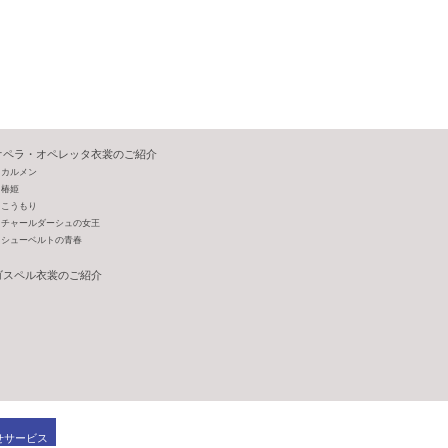
オペラ・オペレッタ衣裳のご紹介
カルメン
椿姫
こうもり
チャールダーシュの女王
シューベルトの青春
ゴスペル衣裳のご紹介
せサービス