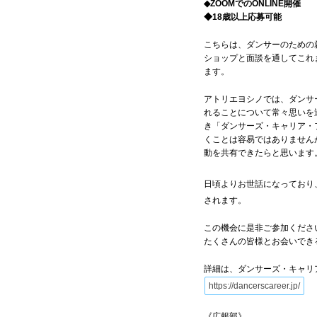
◆ZOOMでのONLINE開催
◆18歳以上応募可能
こちらは、ダンサーのための
ショップと面談を通してこれ
ます。
アトリエヨシノでは、ダンサ
れることについて常々思いを
き「ダンサーズ・キャリア・
くことは容易ではありません
動を共有できたらと思います
日頃よりお世話になっており
されます。
この機会に是非ご参加くださ
たくさんの皆様とお会いでき
詳細は、ダンサーズ・キャリ
https://dancerscareer.jp/
《広報部》