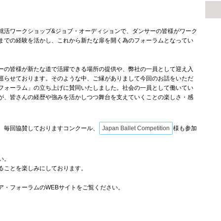
就活ワークショップ&ジョブ・オーディションで、ダンサーの皆様がワーク
までの経験を活かし、これから新たな扉を開く為のフォーラムとなってい
ーの皆様が新たな道で活躍できる場所の提供や、弊社の一員として迎え入
巡らせております。そのような中、ご縁がありまして今回のお話をいただ
フォーラム」の立ち上げに賛同いたしました。社会の一員として働いてい
が、皆さんの経歴や強みを活かしつつ舞台を支えていくことの楽しさ・感
。
、毎回協賛しておりますコンクール、
Japan Ballet Competition
様も参加
い。
ることを楽しみにしております。
ア・フォーラムのWEBサイトをご覧ください。