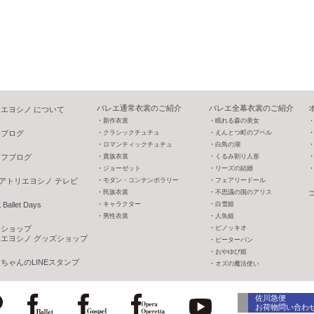
バレエ通常衣裳のご紹介
バレエ全幕衣裳のご紹介
エヨシノ について
新作衣裳
眠れる森の美女
長ブログ
クラシックチュチュ
えんとつ町のプペル
ロマンティックチュチュ
白鳥の湖
ッフブログ
貴族衣裳
くるみ割り人形
ジョーゼット
リーズの結婚
V アトリエヨシノ テレビ
モダン・コンテンポラリー
フェアリードール
民族衣裳
不思議の国のアリス
allet Days
キャラクター
白雪姫
男性衣裳
人魚姫
o!ショップ
ピノッキオ
エヨシノ グッズショップ
ピーターパン
おやゆび姫
ちゃんのLINEスタンプ
オズの魔法使い
佐川急便
お荷物問い合わ