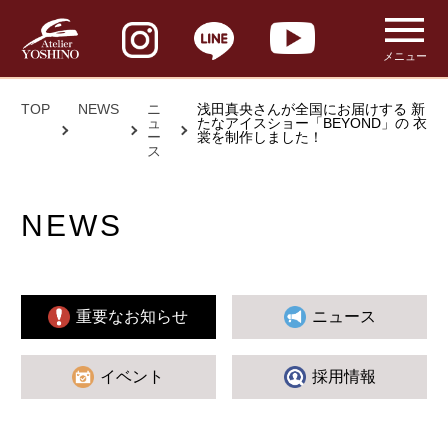
メニュー
TOP
NEWS
ニ
浅田真央さんが全国にお届けする 新
ュ
たなアイスショー「BEYOND」の 衣
ー
裳を制作しました！
ス
NEWS
重要なお知らせ
ニュース
イベント
採用情報