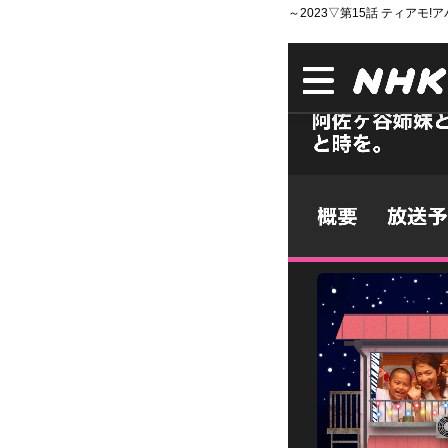
～2023▽第15話 ティアモ