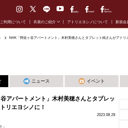
ご利用について
衣裳のご紹介
アトリエヨシノについて
新規会
バレエ通常衣裳
バレエ
ス
NHK「阿佐ヶ谷アパートメント」木村美穂さんとタブレット純さんがアトリ
バレエ全幕衣裳
オペラ
オペラ・オペレッタ衣裳
ゴスペ
ゴスペル衣裳
せ
ニュース
イベント
ヶ谷アパートメント」木村美穂さんとタブレッ
トリエヨシノに！
2023.08.29
ト」