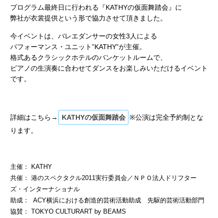
プログラム最終日に行われる『KATHYの仮面舞踏会』に
弊社が衣裳提供という形で協力させて頂きました。
今イベントは、バレエダンサーの女性3人による
パフォーマンス・ユニット”KATHY”が主催。
格式あるクラシックホテルのバンケットルームで、
ピアノの生演奏に合わせてダンスをお楽しみいただけるイベント
です。
詳細はこちら→
KATHYの仮面舞踏会
※公演は完全予約制とな
ります。
主催： KATHY
共催： 港のスペクタクル2011実行委員会／ＮＰＯ法人ドリフター
ズ・インターナショナル
助成： ACY横浜における創造的芸術活動助成 先駆的芸術活動部門
協賛： TOKYO CULTURART by BEAMS