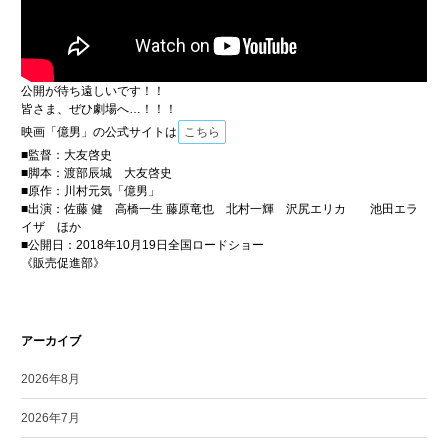
公開が待ち遠しいです！！
皆さま、ぜひ劇場へ…！！！
映画「億男」の公式サイトは
こちら
■監督：大友啓史
■脚本：渡部辰城 大友啓史
■原作：川村元気「億男」
■出演：佐藤 健 高橋一生 藤原竜也 北村一輝 沢尻エリカ 池田エラ
イザ ほか
■公開日：2018年10月19日全国ロードショー
《販売促進部》
アーカイブ
2026年8月
2026年7月